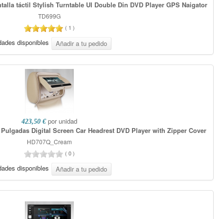
talla táctil Stylish Turntable UI Double Din DVD Player GPS Naigator
TD699G
(
1
)
dades disponibles
por unidad
423,50 €
Pulgadas Digital Screen Car Headrest DVD Player with Zipper Cover
HD707Q_Cream
(
0
)
dades disponibles