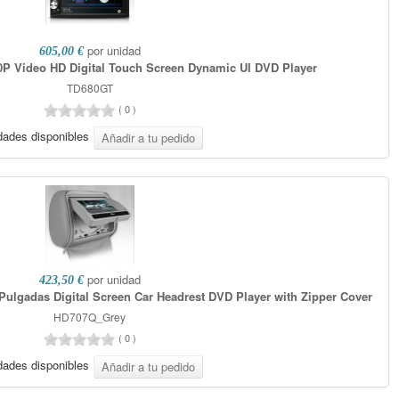
por unidad
605,00 €
0P Video HD Digital Touch Screen Dynamic UI DVD Player
TD680GT
(
0
)
dades disponibles
por unidad
423,50 €
ulgadas Digital Screen Car Headrest DVD Player with Zipper Cover
HD707Q_Grey
(
0
)
dades disponibles