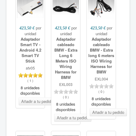
Cámaras DVR
Car Digital TV
Accesorios
por
por
por
423,50 €
423,50 €
423,50 €
unidad
unidad
unidad
Adaptador
Adaptador
Adaptador
Smart TV -
cableado
cableado
Android 4.2
BMW - Extra
BMW - Extra
Smart TV
Long 6
long 6 meters
Stick
Meters ISO
ISO Wiring
Wiring
Harness for
atv05
Harness for
BMW
BMW
EXL004
(
1
)
EXL003
8 unidades
(
0
)
disponibles
(
0
)
8 unidades
8 unidades
disponibles
disponibles