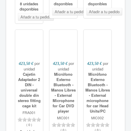
8 unidades
disponibles
disponibles
disponibles
por
por
por
423,50 €
423,50 €
423,50 €
unidad
unidad
unidad
Cajetín
Micrófono
Micrófono
Adaptador 2
Externo
Externo
DIN -
Bluetooth -
Bluetooth -
universal
Manos Libres
Manos Libres
double din
- External
- External
stereo fitting
Microphone
microphone
cage kit
for Car DVD
for car Head
player
Units/PC
FRA001
MIC001
MIC002
(
0
)
(
0
)
(
0
)