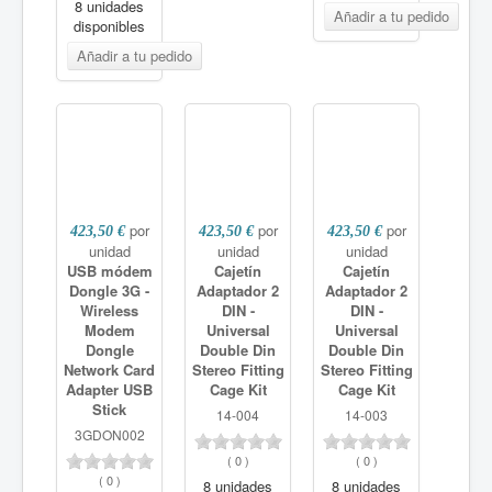
8 unidades
disponibles
por
por
por
423,50 €
423,50 €
423,50 €
unidad
unidad
unidad
USB módem
Cajetín
Cajetín
Dongle 3G -
Adaptador 2
Adaptador 2
Wireless
DIN -
DIN -
Modem
Universal
Universal
Dongle
Double Din
Double Din
Network Card
Stereo Fitting
Stereo Fitting
Adapter USB
Cage Kit
Cage Kit
Stick
14-004
14-003
3GDON002
(
0
)
(
0
)
(
0
)
8 unidades
8 unidades