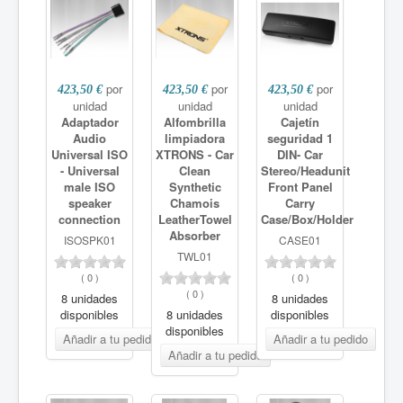
por
por
por
423,50 €
423,50 €
423,50 €
unidad
unidad
unidad
Adaptador
Alfombrilla
Cajetín
Audio
limpiadora
seguridad 1
Universal ISO
XTRONS - Car
DIN- Car
- Universal
Clean
Stereo/Headunit
male ISO
Synthetic
Front Panel
speaker
Chamois
Carry
connection
LeatherTowel
Case/Box/Holder
Absorber
ISOSPK01
CASE01
TWL01
(
0
)
(
0
)
(
0
)
8 unidades
8 unidades
disponibles
8 unidades
disponibles
disponibles