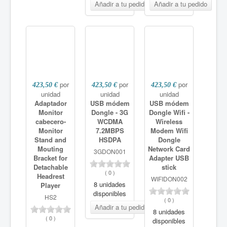
por
por
por
423,50 €
423,50 €
423,50 €
unidad
unidad
unidad
Adaptador
USB módem
USB módem
Monitor
Dongle - 3G
Dongle Wifi -
cabecero-
WCDMA
Wireless
Monitor
7.2MBPS
Modem Wifi
Stand and
HSDPA
Dongle
Mouting
Network Card
3GDON001
Bracket for
Adapter USB
Detachable
stick
(
0
)
Headrest
WIFIDON002
8 unidades
Player
disponibles
HS2
(
0
)
8 unidades
(
0
)
disponibles