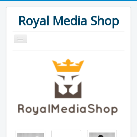
Royal Media Shop
Productos
1 DIN
2 DIN
Radios especificas
Reposacabezas DVD
Pantallas Techo DVD
Cámaras traseras