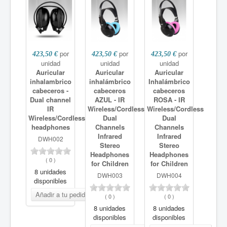
por
por
por
423,50 €
423,50 €
423,50 €
unidad
unidad
unidad
Auricular
Auricular
Auricular
inhalambrico
inhalámbrico
Inhalámbrico
cabeceros -
cabeceros
cabeceros
Dual channel
AZUL - IR
ROSA - IR
IR
Wireless/Cordless
Wireless/Cordless
Wireless/Cordless
Dual
Dual
headphones
Channels
Channels
Infrared
Infrared
DWH002
Stereo
Stereo
Headphones
Headphones
(
0
)
for Children
for Children
8 unidades
DWH003
DWH004
disponibles
(
0
)
(
0
)
8 unidades
8 unidades
disponibles
disponibles