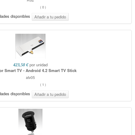
(
0
)
dades disponibles
por unidad
423,50 €
r Smart TV - Android 4.2 Smart TV Stick
atv05
(
1
)
dades disponibles