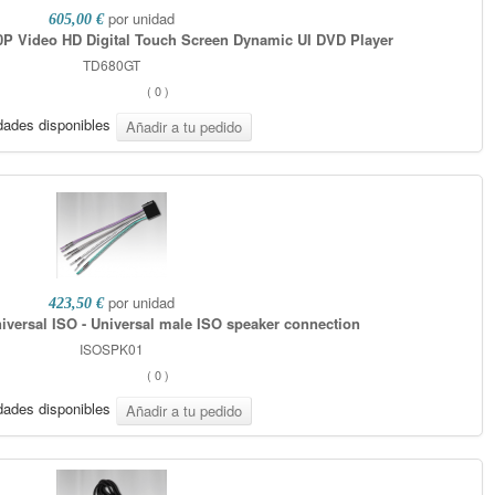
por unidad
605,00 €
0P Video HD Digital Touch Screen Dynamic UI DVD Player
TD680GT
(
0
)
dades disponibles
por unidad
423,50 €
versal ISO - Universal male ISO speaker connection
ISOSPK01
(
0
)
dades disponibles