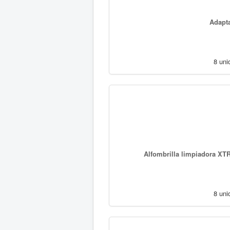
Adapta
8 uni
Alfombrilla limpiadora XT
8 uni