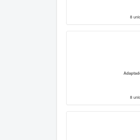
8 uni
Adaptado
8 uni