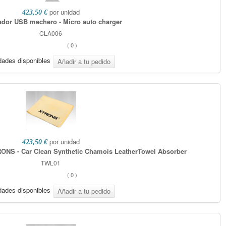
por unidad
423,50 €
dor USB mechero - Micro auto charger
CLA006
(
0
)
dades disponibles
por unidad
423,50 €
RONS - Car Clean Synthetic Chamois LeatherTowel Absorber
TWL01
(
0
)
dades disponibles