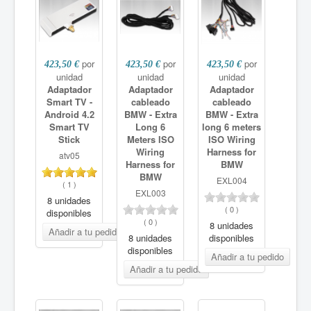
Cámaras DVR
Car Digital TV
Accesorios
por
por
por
423,50 €
423,50 €
423,50 €
unidad
unidad
unidad
Adaptador
Adaptador
Adaptador
Smart TV -
cableado
cableado
Android 4.2
BMW - Extra
BMW - Extra
Smart TV
Long 6
long 6 meters
Stick
Meters ISO
ISO Wiring
Wiring
Harness for
atv05
Harness for
BMW
BMW
EXL004
(
1
)
EXL003
8 unidades
(
0
)
disponibles
(
0
)
8 unidades
8 unidades
disponibles
disponibles