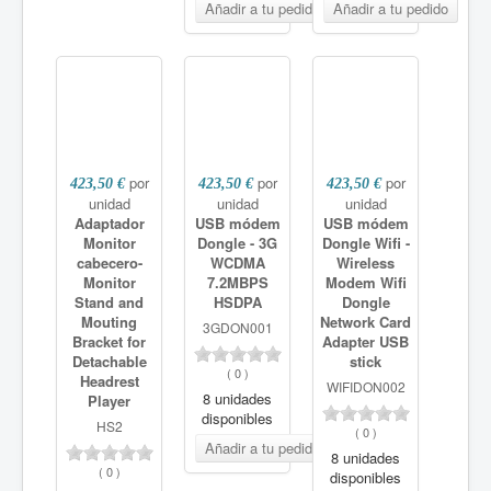
por
por
por
423,50 €
423,50 €
423,50 €
unidad
unidad
unidad
Adaptador
USB módem
USB módem
Monitor
Dongle - 3G
Dongle Wifi -
cabecero-
WCDMA
Wireless
Monitor
7.2MBPS
Modem Wifi
Stand and
HSDPA
Dongle
Mouting
Network Card
3GDON001
Bracket for
Adapter USB
Detachable
stick
(
0
)
Headrest
WIFIDON002
8 unidades
Player
disponibles
HS2
(
0
)
8 unidades
(
0
)
disponibles