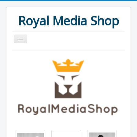
Royal Media Shop
Productos
1 DIN
2 DIN
Radios especificas
Reposacabezas DVD
Pantallas Techo DVD
Cámaras traseras