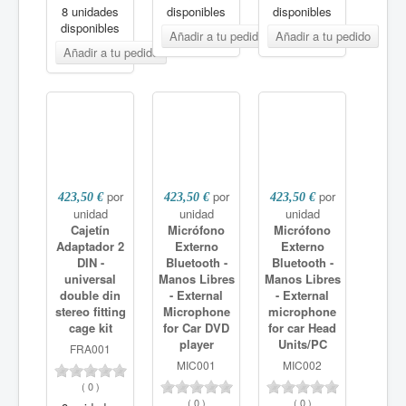
8 unidades
disponibles
disponibles
disponibles
por
por
por
423,50 €
423,50 €
423,50 €
unidad
unidad
unidad
Cajetín
Micrófono
Micrófono
Adaptador 2
Externo
Externo
DIN -
Bluetooth -
Bluetooth -
universal
Manos Libres
Manos Libres
double din
- External
- External
stereo fitting
Microphone
microphone
cage kit
for Car DVD
for car Head
player
Units/PC
FRA001
MIC001
MIC002
(
0
)
(
0
)
(
0
)