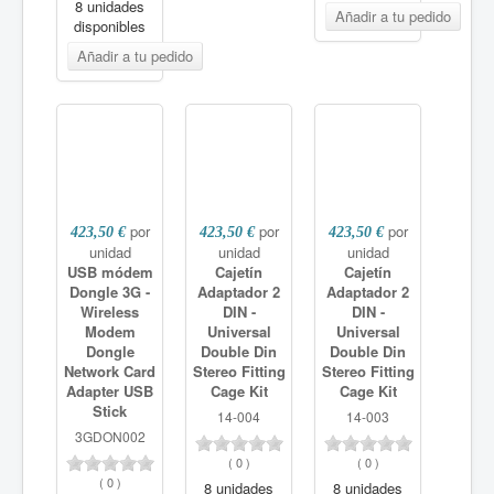
8 unidades
disponibles
por
por
por
423,50 €
423,50 €
423,50 €
unidad
unidad
unidad
USB módem
Cajetín
Cajetín
Dongle 3G -
Adaptador 2
Adaptador 2
Wireless
DIN -
DIN -
Modem
Universal
Universal
Dongle
Double Din
Double Din
Network Card
Stereo Fitting
Stereo Fitting
Adapter USB
Cage Kit
Cage Kit
Stick
14-004
14-003
3GDON002
(
0
)
(
0
)
(
0
)
8 unidades
8 unidades