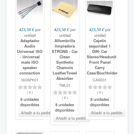
por
por
por
423,50 €
423,50 €
423,50 €
unidad
unidad
unidad
Adaptador
Alfombrilla
Cajetín
Audio
limpiadora
seguridad 1
Universal ISO
XTRONS - Car
DIN- Car
- Universal
Clean
Stereo/Headunit
male ISO
Synthetic
Front Panel
speaker
Chamois
Carry
connection
LeatherTowel
Case/Box/Holder
Absorber
ISOSPK01
CASE01
TWL01
(
0
)
(
0
)
(
0
)
8 unidades
8 unidades
disponibles
8 unidades
disponibles
disponibles