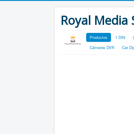
Royal Media
Productos
1 DIN
Cámaras DVR
Car Di