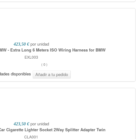
por unidad
423,50 €
MW - Extra Long 6 Meters ISO Wiring Harness for BMW
EXL003
(
0
)
dades disponibles
por unidad
423,50 €
ar Cigarette Lighter Socket 2Way Splitter Adapter Twin
CLA001