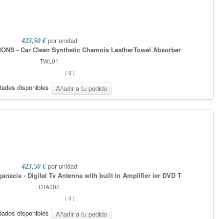
por unidad
423,50 €
RONS - Car Clean Synthetic Chamois LeatherTowel Absorber
TWL01
(
0
)
dades disponibles
por unidad
423,50 €
nacia - Digital Tv Antenna with built in Amplifier ier DVD T
DTA002
(
0
)
dades disponibles