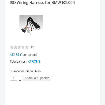
ISO Wiring Harness for BMW
EXL004
Cámaras DVR
Car Digital TV
Accesorios
(
0
)
por unidad
423,50 €
Fabricantes:
XTRONS
8 unidades disponibles
+
–