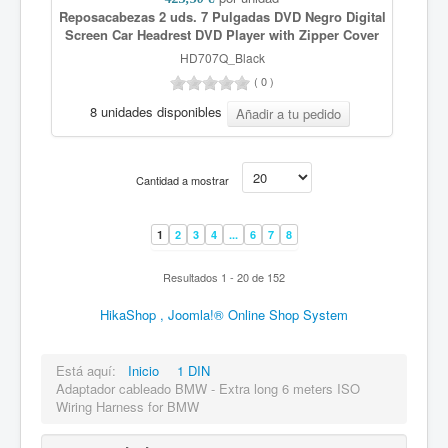
Reposacabezas 2 uds. 7 Pulgadas DVD Negro Digital
Screen Car Headrest DVD Player with Zipper Cover
HD707Q_Black
(
0
)
8 unidades disponibles
Cantidad a mostrar
1
2
3
4
...
6
7
8
Resultados 1 - 20 de 152
HikaShop , Joomla!® Online Shop System
Está aquí:
Inicio
1 DIN
Adaptador cableado BMW - Extra long 6 meters ISO
Wiring Harness for BMW