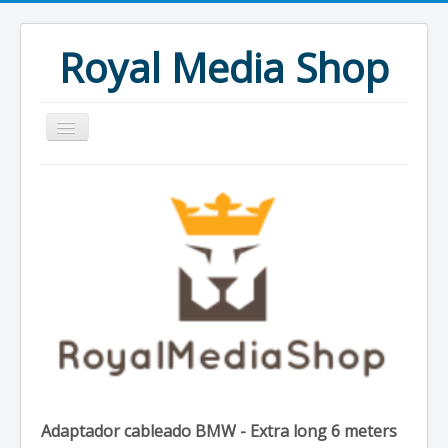
Royal Media Shop
Productos
1 DIN
2 DIN
Radios especificas
Reposacabezas DVD
Pantallas Techo DVD
Adaptador cableado BMW - Extra long 6 meters
Cámaras traseras