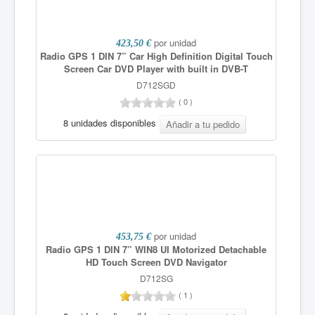
por unidad
423,50 €
Radio GPS 1 DIN 7” Car High Definition Digital Touch
Screen Car DVD Player with built in DVB-T
D712SGD
(
0
)
8 unidades disponibles
por unidad
453,75 €
Radio GPS 1 DIN 7” WIN8 UI Motorized Detachable
HD Touch Screen DVD Navigator
D712SG
(
1
)